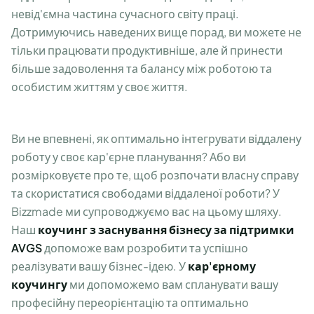
невід'ємна частина сучасного світу праці.
Дотримуючись наведених вище порад, ви можете не
тільки працювати продуктивніше, але й принести
більше задоволення та балансу між роботою та
особистим життям у своє життя.
Ви не впевнені, як оптимально інтегрувати віддалену
роботу у своє кар'єрне планування? Або ви
розмірковуєте про те, щоб розпочати власну справу
та скористатися свободами віддаленої роботи? У
Bizzmade ми супроводжуємо вас на цьому шляху.
Наш
коучинг з заснування бізнесу за підтримки
AVGS
допоможе вам розробити та успішно
реалізувати вашу бізнес-ідею. У
кар'єрному
коучингу
ми допоможемо вам спланувати вашу
професійну переорієнтацію та оптимально