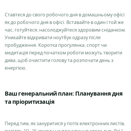
Ставтеся до свого робочого дня в домашньому офісі
як до робочого дня в офісі. Вставайте в один і той же
час, готуйтеся, насолоджуйтеся здоровим сніданком.
Уникайте відкривати ноутбук одразу після
пробудження. Коротка прогулянка, спорт чи
медитація перед початком роботи можуть творити
дива, щоб очистити голову та розпочати день з
енергією.
Ваш генеральний план: Планування дня
та пріоритизація
Перед тим, як зануритися у потік електронних листів,
виділіть 10-15 хвилин на планування свого дня. Які 1-