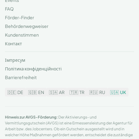
Events
FAQ
Förder-Finder
Behördenwegweiser
Kundenstimmen
Контакт
Імпресум
Політика конфіденційності
Barrierefreiheit
🇩🇪
DE
🇬🇧
EN
🇸🇦
AR
🇹🇷
TR
🇷🇺
RU
🇺🇦
UK
Hinweis zur AVGS-Förderung:
Der Aktivierungs- und
Vermittlungsgutschein (AVGS) ist eine Ermessensleistung der Agentur für
Arbeit bzw. des Jobcenters. Ob ein Gutschein ausgestellt wird und in
welcher Höhe Maßnahmen gefördert werden, entscheidet die zuständige