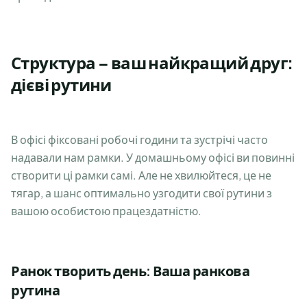
Структура – ваш найкращий друг:
дієві рутини
В офісі фіксовані робочі години та зустрічі часто
надавали нам рамки. У домашньому офісі ви повинні
створити ці рамки самі. Але не хвилюйтеся, це не
тягар, а шанс оптимально узгодити свої рутини з
вашою особистою працездатністю.
Ранок творить день: Ваша ранкова
рутина