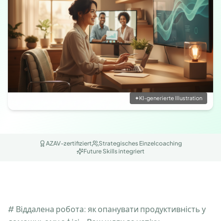
✦
KI-generierte Illustration
AZAV-zertifiziert
Strategisches Einzelcoaching
Future Skills integriert
# Віддалена робота: як опанувати продуктивність у