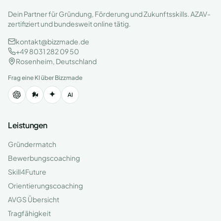
Dein Partner für Gründung, Förderung und Zukunftsskills. AZAV-
zertifiziert und bundesweit online tätig.
kontakt@bizzmade.de
+49 8031 282 09 50
Rosenheim, Deutschland
Frag eine KI über Bizzmade
Leistungen
Gründermatch
Bewerbungscoaching
Skill4Future
Orientierungscoaching
AVGS Übersicht
Tragfähigkeit