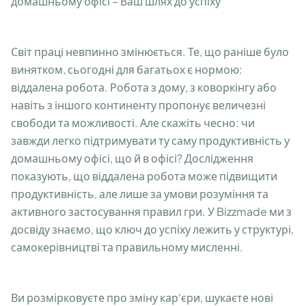
домашньому офісі – Ваш шлях до успіху
Світ праці невпинно змінюється. Те, що раніше було
винятком, сьогодні для багатьох є нормою:
віддалена робота. Робота з дому, з коворкінгу або
навіть з іншого континенту пропонує величезні
свободи та можливості. Але скажіть чесно: чи
завжди легко підтримувати ту саму продуктивність у
домашньому офісі, що й в офісі? Дослідження
показують, що віддалена робота може підвищити
продуктивність, але лише за умови розуміння та
активного застосування правил гри. У Bizzmade ми з
досвіду знаємо, що ключ до успіху лежить у структурі,
самокерівництві та правильному мисленні.
Ви розмірковуєте про зміну кар'єри, шукаєте нові