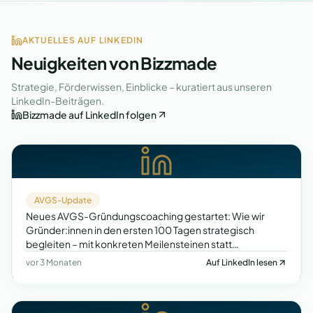
AKTUELLES AUF LINKEDIN
Neuigkeiten von Bizzmade
Strategie, Förderwissen, Einblicke – kuratiert aus unseren
LinkedIn-Beiträgen.
Bizzmade auf LinkedIn folgen
AVGS-Update
Neues AVGS-Gründungscoaching gestartet: Wie wir
Gründer:innen in den ersten 100 Tagen strategisch
begleiten – mit konkreten Meilensteinen statt
Motivationsfloskeln.
vor 3 Monaten
Auf LinkedIn lesen