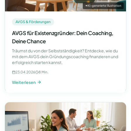
✦
KI-generierte Illustration
AVGS & Förderungen
AVGS für Existenzgründer: Dein Coaching,
Deine Chance
Träumst du von der Selbstständigkeit? Entdecke, wie du
mit dem AVGS dein Gründungscoaching finanzieren und
erfolgreich starten kannst.
23.04.2026
8 Min.
Weiterlesen