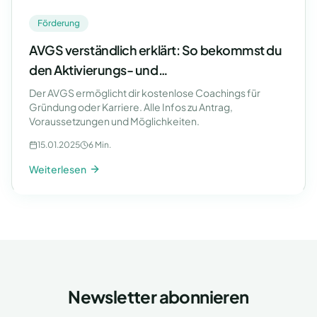
Förderung
AVGS verständlich erklärt: So bekommst du
den Aktivierungs- und
Vermittlungsgutschein
Der AVGS ermöglicht dir kostenlose Coachings für
Gründung oder Karriere. Alle Infos zu Antrag,
Voraussetzungen und Möglichkeiten.
15.01.2025
6 Min.
Weiterlesen
Newsletter abonnieren