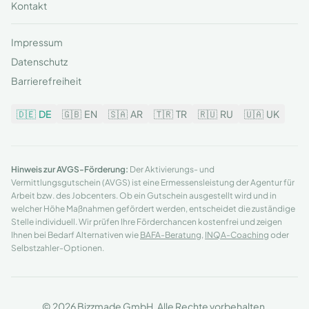
Kontakt
Impressum
Datenschutz
Barrierefreiheit
🇩🇪
DE
🇬🇧
EN
🇸🇦
AR
🇹🇷
TR
🇷🇺
RU
🇺🇦
UK
Hinweis zur AVGS-Förderung:
Der Aktivierungs- und
Vermittlungsgutschein (AVGS) ist eine Ermessensleistung der Agentur für
Arbeit bzw. des Jobcenters. Ob ein Gutschein ausgestellt wird und in
welcher Höhe Maßnahmen gefördert werden, entscheidet die zuständige
Stelle individuell. Wir prüfen Ihre Förderchancen kostenfrei und zeigen
Ihnen bei Bedarf Alternativen wie
BAFA-Beratung
,
INQA-Coaching
oder
Selbstzahler-Optionen.
© 2026 Bizzmade GmbH. Alle Rechte vorbehalten.