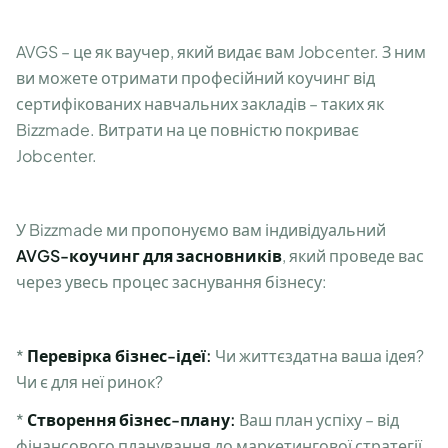
AVGS – це як ваучер, який видає вам Jobcenter. З ним
ви можете отримати професійний коучинг від
сертифікованих навчальних закладів – таких як
Bizzmade. Витрати на це повністю покриває
Jobcenter.
У Bizzmade ми пропонуємо вам індивідуальний
AVGS-коучинг для засновників
, який проведе вас
через увесь процес заснування бізнесу:
*
Перевірка бізнес-ідеї:
Чи життєздатна ваша ідея?
Чи є для неї ринок?
*
Створення бізнес-плану:
Ваш план успіху – від
фінансового планування до маркетингової стратегії.