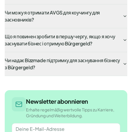
Чи можу я отримати AVGS для коучингу для
засновників?
Що я повинен зробити в першу чергу, якщо я хочу
заснувати бізнес і отримую Bürgergeld?
Чи надає Bizzmade підтримку для заснування бізнесу
з Bürgergeld?
Newsletter abonnieren
Erhalte regelmäßig wertvolle Tipps zu Karriere,
Gründung und Weiterbildung.