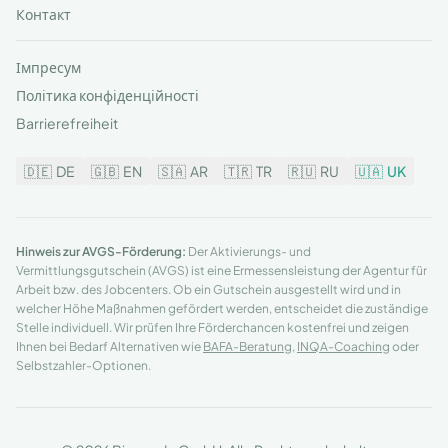
Контакт
Імпресум
Політика конфіденційності
Barrierefreiheit
🇩🇪
DE
🇬🇧
EN
🇸🇦
AR
🇹🇷
TR
🇷🇺
RU
🇺🇦
UK
Hinweis zur AVGS-Förderung:
Der Aktivierungs- und
Vermittlungsgutschein (AVGS) ist eine Ermessensleistung der Agentur für
Arbeit bzw. des Jobcenters. Ob ein Gutschein ausgestellt wird und in
welcher Höhe Maßnahmen gefördert werden, entscheidet die zuständige
Stelle individuell. Wir prüfen Ihre Förderchancen kostenfrei und zeigen
Ihnen bei Bedarf Alternativen wie
BAFA-Beratung
,
INQA-Coaching
oder
Selbstzahler-Optionen.