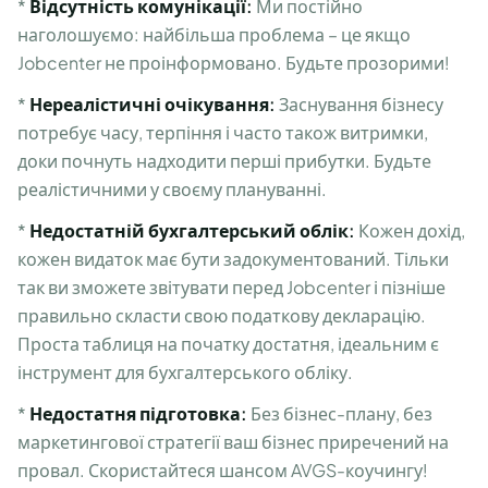
*
Відсутність комунікації:
Ми постійно
наголошуємо: найбільша проблема – це якщо
Jobcenter не проінформовано. Будьте прозорими!
*
Нереалістичні очікування:
Заснування бізнесу
потребує часу, терпіння і часто також витримки,
доки почнуть надходити перші прибутки. Будьте
реалістичними у своєму плануванні.
*
Недостатній бухгалтерський облік:
Кожен дохід,
кожен видаток має бути задокументований. Тільки
так ви зможете звітувати перед Jobcenter і пізніше
правильно скласти свою податкову декларацію.
Проста таблиця на початку достатня, ідеальним є
інструмент для бухгалтерського обліку.
*
Недостатня підготовка:
Без бізнес-плану, без
маркетингової стратегії ваш бізнес приречений на
провал. Скористайтеся шансом AVGS-коучингу!