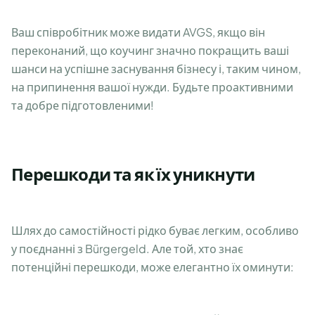
Ваш співробітник може видати AVGS, якщо він
переконаний, що коучинг значно покращить ваші
шанси на успішне заснування бізнесу і, таким чином,
на припинення вашої нужди. Будьте проактивними
та добре підготовленими!
Перешкоди та як їх уникнути
Шлях до самостійності рідко буває легким, особливо
у поєднанні з Bürgergeld. Але той, хто знає
потенційні перешкоди, може елегантно їх оминути: