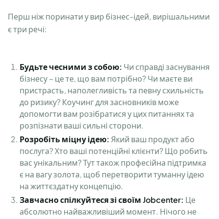
Перш ніж поринати у вир бізнес-ідей, вирішальними
є три речі:
Будьте чесними з собою:
Чи справді заснування
бізнесу – це те, що вам потрібно? Чи маєте ви
пристрасть, наполегливість та певну схильність
до ризику? Коучинг для засновників може
допомогти вам розібратися у цих питаннях та
розпізнати ваші сильні сторони.
Розробіть міцну ідею:
Який ваш продукт або
послуга? Хто ваші потенційні клієнти? Що робить
вас унікальним? Тут також професійна підтримка
є на вагу золота, щоб перетворити туманну ідею
на життєздатну концепцію.
Завчасно спілкуйтеся зі своїм Jobcenter:
Це
абсолютно найважливіший момент. Нічого не