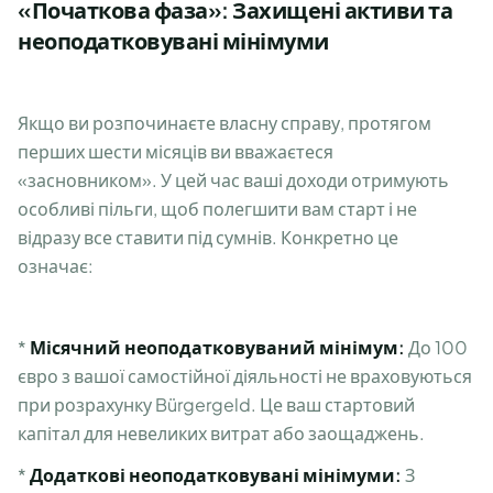
«Початкова фаза»: Захищені активи та
неоподатковувані мінімуми
Якщо ви розпочинаєте власну справу, протягом
перших шести місяців ви вважаєтеся
«засновником». У цей час ваші доходи отримують
особливі пільги, щоб полегшити вам старт і не
відразу все ставити під сумнів. Конкретно це
означає:
*
Місячний неоподатковуваний мінімум:
До 100
євро з вашої самостійної діяльності не враховуються
при розрахунку Bürgergeld. Це ваш стартовий
капітал для невеликих витрат або заощаджень.
*
Додаткові неоподатковувані мінімуми:
З