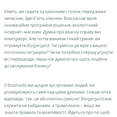
Уявіть, ви сидите за кухонним столом, перед вами
записник. Ідеї б’ють ключем. Власна кав’ярня,
інноваційне програмне рішення, екологічний
інтернет-магазин. Думка про власну справу вас
електризує. Але потім виникає тихий сумнів: ви
отримуєте Bürgergeld. Чи сумісна ця мрія з вашою
поточною ситуацією? Чи не потрібно спершу усунути
всі перешкоди, перш ніж думати про щось подібне
до заснування бізнесу?
У Bizzmade ми щодня зустрічаємо людей, які
розмірковують саме над цими думками. І наша чітка
відповідь: так, це абсолютно сумісно! Bürgergeld має
служити не кайданами, а трампліном – якщо ви
знаєте правила та можливості. Йдеться про те, щоб