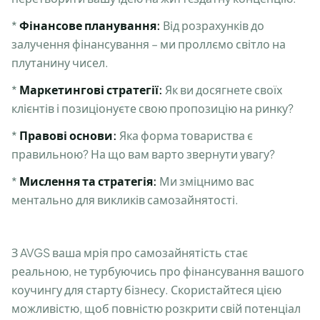
*
Фінансове планування:
Від розрахунків до
залучення фінансування – ми проллємо світло на
плутанину чисел.
*
Маркетингові стратегії:
Як ви досягнете своїх
клієнтів і позиціонуєте свою пропозицію на ринку?
*
Правові основи:
Яка форма товариства є
правильною? На що вам варто звернути увагу?
*
Мислення та стратегія:
Ми зміцнимо вас
ментально для викликів самозайнятості.
З AVGS ваша мрія про самозайнятість стає
реальною, не турбуючись про фінансування вашого
коучингу для старту бізнесу. Скористайтеся цією
можливістю, щоб повністю розкрити свій потенціал