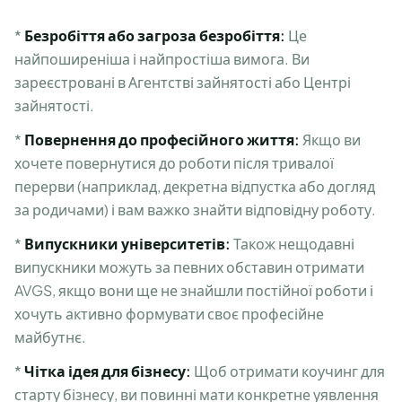
*
Безробіття або загроза безробіття:
Це
найпоширеніша і найпростіша вимога. Ви
зареєстровані в Агентстві зайнятості або Центрі
зайнятості.
*
Повернення до професійного життя:
Якщо ви
хочете повернутися до роботи після тривалої
перерви (наприклад, декретна відпустка або догляд
за родичами) і вам важко знайти відповідну роботу.
*
Випускники університетів:
Також нещодавні
випускники можуть за певних обставин отримати
AVGS, якщо вони ще не знайшли постійної роботи і
хочуть активно формувати своє професійне
майбутнє.
*
Чітка ідея для бізнесу:
Щоб отримати коучинг для
старту бізнесу, ви повинні мати конкретне уявлення