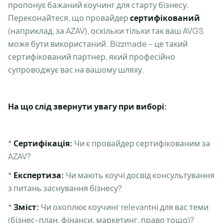
пропонує бажаний коучинг для старту бізнесу.
Переконайтеся, що провайдер
сертифікований
(наприклад, за AZAV), оскільки тільки так ваш AVGS
може бути використаний. Bizzmade – це такий
сертифікований партнер, який професійно
супроводжує вас на вашому шляху.
На що слід звернути увагу при виборі:
*
Сертифікація:
Чи є провайдер сертифікованим за
AZAV?
*
Експертиза:
Чи мають коучі досвід консультування
з питань заснування бізнесу?
*
Зміст:
Чи охоплює коучинг relevantні для вас теми
(бізнес-план, фінанси, маркетинг, право тощо)?