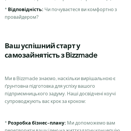
*
Відповідність:
Чи почуваєтеся ви комфортно з
провайдером?
Ваш успішний старт у
самозайнятість з Bizzmade
Ми в Bizzmade знаємо, наскільки вирішальною є
ґрунтовна підготовка для успіху вашого
підприємницького задуму. Наші досвідчені коучі
супроводжують вас крок за кроком:
*
Розробка бізнес-плану:
Ми допоможемо вам
перетворити вашу ідею на життєздатну концепцію.