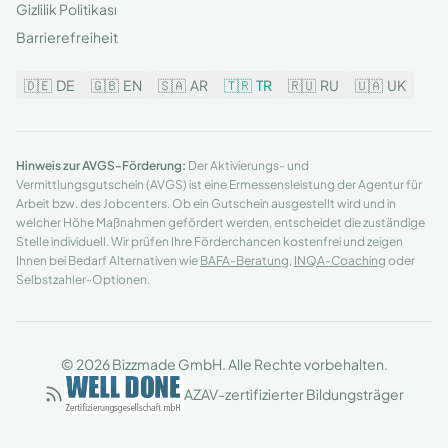
Gizlilik Politikası
Barrierefreiheit
🇩🇪
DE
🇬🇧
EN
🇸🇦
AR
🇹🇷
TR
🇷🇺
RU
🇺🇦
UK
Hinweis zur AVGS-Förderung:
Der Aktivierungs- und
Vermittlungsgutschein (AVGS) ist eine Ermessensleistung der Agentur für
Arbeit bzw. des Jobcenters. Ob ein Gutschein ausgestellt wird und in
welcher Höhe Maßnahmen gefördert werden, entscheidet die zuständige
Stelle individuell. Wir prüfen Ihre Förderchancen kostenfrei und zeigen
Ihnen bei Bedarf Alternativen wie
BAFA-Beratung
,
INQA-Coaching
oder
Selbstzahler-Optionen.
© 2026 Bizzmade GmbH. Alle Rechte vorbehalten.
AZAV-zertifizierter Bildungsträger