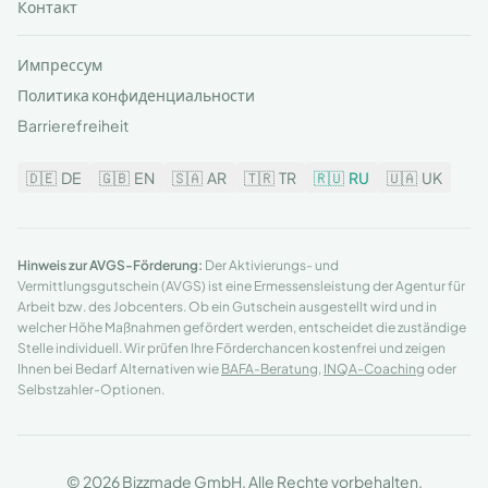
Контакт
Импрессум
Политика конфиденциальности
Barrierefreiheit
🇩🇪
DE
🇬🇧
EN
🇸🇦
AR
🇹🇷
TR
🇷🇺
RU
🇺🇦
UK
Hinweis zur AVGS-Förderung:
Der Aktivierungs- und
Vermittlungsgutschein (AVGS) ist eine Ermessensleistung der Agentur für
Arbeit bzw. des Jobcenters. Ob ein Gutschein ausgestellt wird und in
welcher Höhe Maßnahmen gefördert werden, entscheidet die zuständige
Stelle individuell. Wir prüfen Ihre Förderchancen kostenfrei und zeigen
Ihnen bei Bedarf Alternativen wie
BAFA-Beratung
,
INQA-Coaching
oder
Selbstzahler-Optionen.
© 2026 Bizzmade GmbH. Alle Rechte vorbehalten.