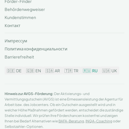
Förder-Finder
Behördenwegweiser
Kundenstimmen
Контакт
Импрессум
Политика конфиденциальности
Barrierefreiheit
🇩🇪
DE
🇬🇧
EN
🇸🇦
AR
🇹🇷
TR
🇷🇺
RU
🇺🇦
UK
Hinweis zur AVGS-Förderung:
Der Aktivierungs- und
Vermittlungsgutschein (AVGS) ist eine Ermessensleistung der Agentur für
Arbeit bzw. des Jobcenters. Ob ein Gutschein ausgestellt wird und in
welcher Höhe Maßnahmen gefördert werden, entscheidet die zuständige
Stelle individuell. Wir prüfen Ihre Förderchancen kostenfrei und zeigen
Ihnen bei Bedarf Alternativen wie
BAFA-Beratung
,
INQA-Coaching
oder
Selbstzahler-Optionen.