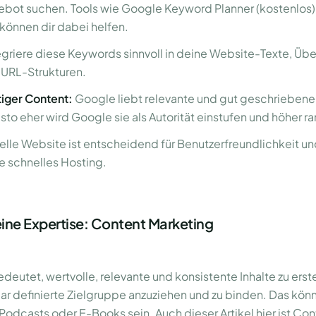
ebot suchen. Tools wie Google Keyword Planner (kostenlos
 können dir dabei helfen.
egriere diese Keywords sinnvoll in deine Website-Texte, Übe
URL-Strukturen.
tiger Content:
Google liebt relevante und gut geschriebene 
esto eher wird Google sie als Autorität einstufen und höher r
elle Website ist entscheidend für Benutzerfreundlichkeit u
e schnelles Hosting.
ine Expertise: Content Marketing
eutet, wertvolle, relevante und konsistente Inhalte zu erste
lar definierte Zielgruppe anzuziehen und zu binden. Das kö
 Podcasts oder E-Books sein. Auch dieser Artikel hier ist Co