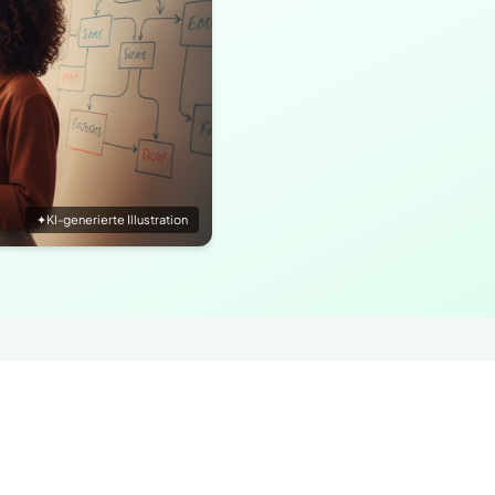
✦
KI-generierte Illustration