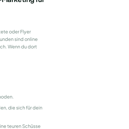
tete oder Flyer
Kunden sind online
ich. Wenn du dort
thoden.
, die sich für dein
eine teuren Schüsse