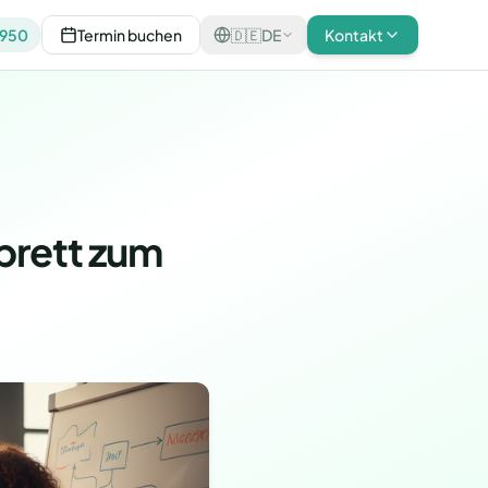
0950
Termin buchen
🇩🇪
DE
Kontakt
brett zum