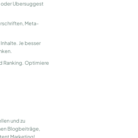
) oder Ubersuggest
rschriften, Meta-
Inhalte. Je besser
anken.
nd Ranking. Optimiere
llen und zu
nnen Blogbeiträge,
ntent Marketing!