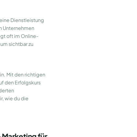
deine Dienstleistung
ein Unternehmen
egt oft im Online-
, um sichtbar zu
n. Mit den richtigen
f den Erfolgskurs
derten
, wie du die
-Marketing für