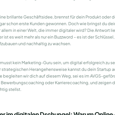
t eine brillante Geschäftsidee, brennst für dein Produkt oder 
sogar schon erste Kunden gewonnen. Doch wie bringst du d
or allem in einer Welt, die immer digitaler wird? Die Antwort li
 ist es weit mehr als nur ein Buzzword – es ist der Schlüssel
fzubauen und nachhaltig zu wachsen.
musst kein Marketing-Guru sein, um digital erfolgreich zu sei
 strategischen Herangehensweise kannst du dein Startup au
e begleiten wir dich auf diesem Weg, sei es im AVGS-geför
Bewerbungscoaching oder Karrierecoaching, und zeigen dir
tig stellst.
r im digitalen Dschungel: Warum Online