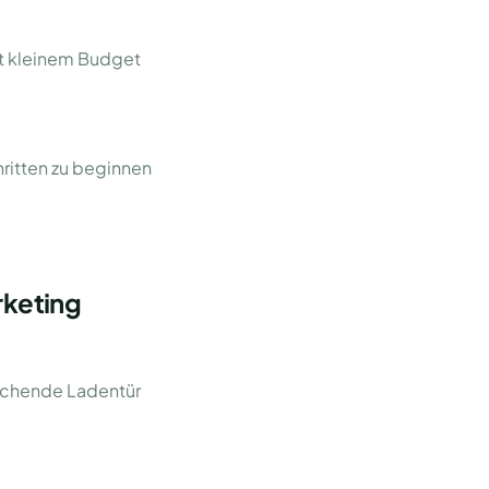
it kleinem Budget
hritten zu beginnen
rketing
prechende Ladentür