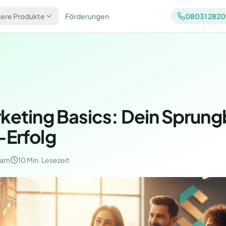
ere Produkte
Förderungen
08031 282
keting Basics: Dein Sprung
Erfolg
eam
10 Min.
Lesezeit