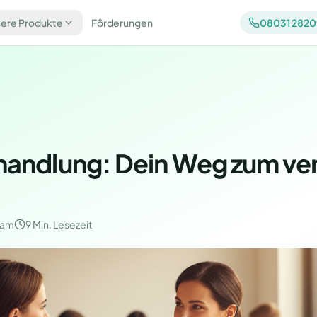
ere Produkte
Förderungen
08031 282
handlung: Dein Weg zum ve
eam
9 Min.
Lesezeit