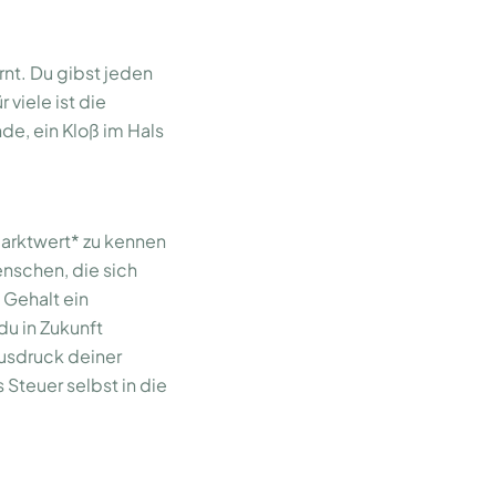
ernt. Du gibst jeden
viele ist die
e, ein Kloß im Hals
Marktwert* zu kennen
enschen, die sich
 Gehalt ein
du in Zukunft
 Ausdruck deiner
 Steuer selbst in die