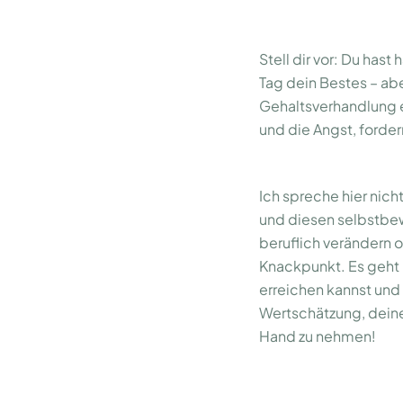
Stell dir vor: Du hast
Tag dein Bestes – abe
Gehaltsverhandlung e
und die Angst, forder
Ich spreche hier nic
und diesen selbstbew
beruflich verändern 
Knackpunkt. Es geht 
erreichen kannst und s
Wertschätzung, deiner
Hand zu nehmen!