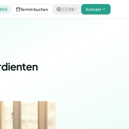
0950
Termin buchen
🇩🇪
DE
Kontakt
rdienten