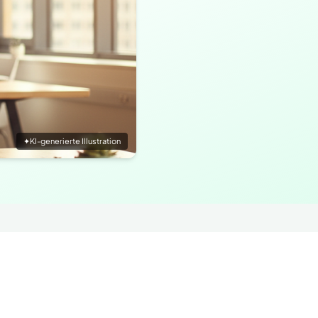
✦
KI-generierte Illustration