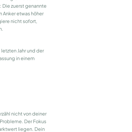
: Die zuerst genannte
en Anker etwas höher
ere nicht sofort,
n.
letzten Jahr und der
passung in einem
rzähl nicht von deiner
* Probleme. Der Fokus
ktwert liegen. Dein