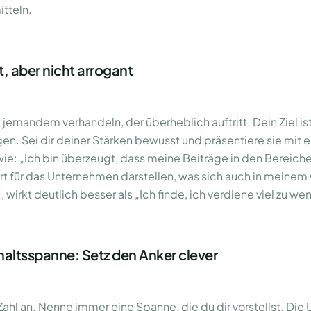
tteln.
, aber nicht arrogant
mandem verhandeln, der überheblich auftritt. Dein Ziel ist 
en. Sei dir deiner Stärken bewusst und präsentiere sie mit e
 wie: „Ich bin überzeugt, dass meine Beiträge in den Bereich
rt für das Unternehmen darstellen, was sich auch in meinem
 wirkt deutlich besser als „Ich finde, ich verdiene viel zu wen
ltsspanne: Setz den Anker clever
Zahl an. Nenne immer eine Spanne, die du dir vorstellst. Die 