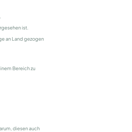
.
rgesehen ist.
äge an Land gezogen
einem Bereich zu
 darum, diesen auch