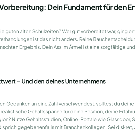
Vorbereitung: Dein Fundament für den Er
die guten alten Schulzeiten? Wer gut vorbereitet war, ging en
verhandlungen ist das nicht anders. Reine Bauchentscheidu
schten Ergebnis. Dein Ass im Ärmel ist eine sorgfältige und
ktwert – Und den deines Unternehmens
nen Gedanken an eine Zahl verschwendest, solltest du dei
realistische Gehaltsspanne für deine Position, deine Erfah
gion? Nutze Gehaltsstudien, Online-Portale wie Glassdoor, 
sprich gegebenenfalls mit Branchenkollegen. Sei diskret, 