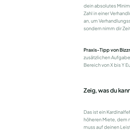
dein absolutes Minim
Zahl in einer Verhand
an, um Verhandlungss
sondern nimm dir Zei
Praxis-Tipp von Biz
zusätzlichen Aufgabe
Bereich von X bis Y Eu
Zeig, was du kann
Das ist ein Kardinalf
höheren Miete, dem n
muss auf deinen Leis