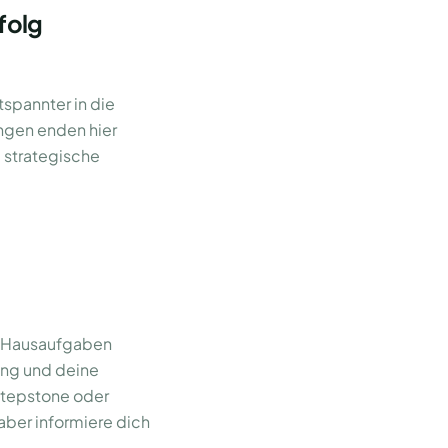
folg
tspannter in die
ngen enden hier
 strategische
ne Hausaufgaben
rung und deine
Stepstone oder
aber informiere dich