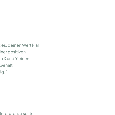
es, deinen Wert klar
iner positiven
en X und Y einen
 Gehalt
ig.“
Untergrenze sollte