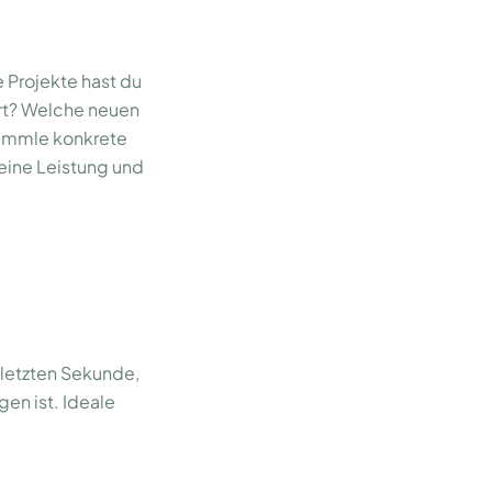
e Projekte hast du
rt? Welche neuen
ammle konkrete
deine Leistung und
r letzten Sekunde,
en ist. Ideale