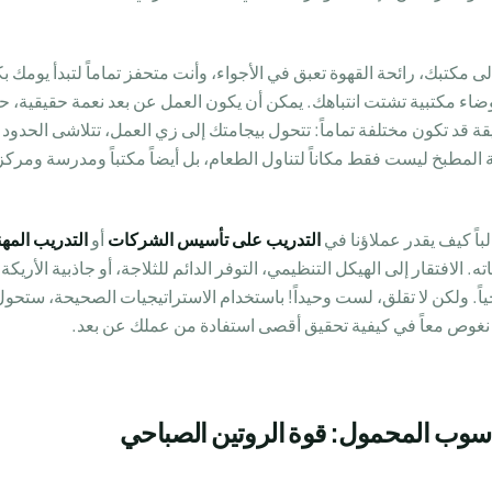
 مكتبك، رائحة القهوة تعبق في الأجواء، وأنت متحفز تماماً لتبدأ يومك 
ضاء مكتبية تشتت انتباهك. يمكن أن يكون العمل عن بعد نعمة حقيقية، ح
يقة قد تكون مختلفة تماماً: تتحول بيجامتك إلى زي العمل، تتلاشى الحد
المطبخ ليست فقط مكاناً لتناول الطعام، بل أيضاً مكتباً ومدرسة ومركزاً ل
التدريب على تأسيس الشركات
أو
التدريب المه
ه. الافتقار إلى الهيكل التنظيمي، التوفر الدائم للثلاجة، أو جاذبية الأري
جياً. ولكن لا تقلق، لست وحيداً! باستخدام الاستراتيجيات الصحيحة، ستحو
ا نغوص معاً في كيفية تحقيق أقصى استفادة من عملك عن بعد.
اسوب المحمول: قوة الروتين الصباحي