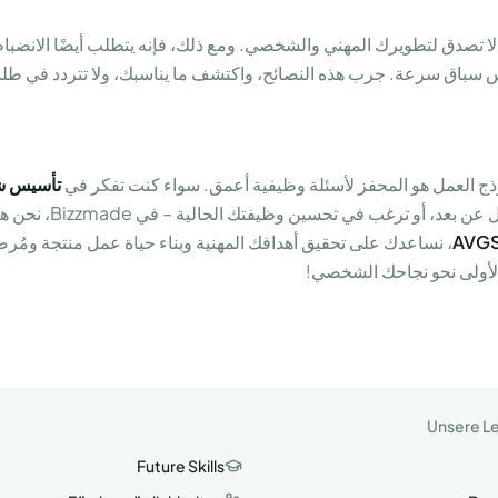
لا تصدق لتطويرك المهني والشخصي. ومع ذلك، فإنه يتطلب أيضًا الانضبا
يس سباق سرعة. جرب هذه النصائح، واكتشف ما يناسبك، ولا تتردد في طل
نموذج العمل هو المحفز لأسئلة وظيفية أعمق. سواء كنت تفكر في
تأسيس ش
بالمرونة التي يوفرها العم
، نساعدك على تحقيق أهدافك المهنية وبناء حياة عمل منتجة ومُرض
الأولى نحو نجاحك الشخصي!
Unsere L
Future Skills