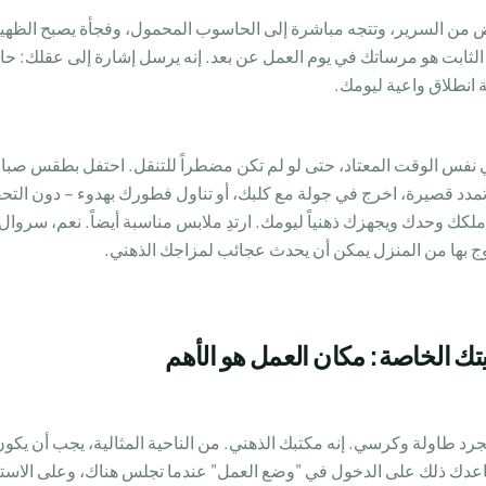
ض من السرير، وتتجه مباشرة إلى الحاسوب المحمول، وفجأة يصبح الظهير
الثابت هو مرساتك في يوم العمل عن بعد. إنه يرسل إشارة إلى عقلك: حان
ة انطلاق واعية ليومك.
نفس الوقت المعتاد، حتى لو لم تكن مضطراً للتنقل. احتفل بطقس صبا
مدد قصيرة، اخرج في جولة مع كلبك، أو تناول فطورك بهدوء – دون التح
 ملكك وحدك ويجهزك ذهنياً ليومك. ارتدِ ملابس مناسبة أيضاً. نعم، سروال
وج بها من المنزل يمكن أن يحدث عجائب لمزاجك الذهني.
تك الخاصة: مكان العمل هو الأهم
د طاولة وكرسي. إنه مكتبك الذهني. من الناحية المثالية، يجب أن يكون
 ذلك على الدخول في "وضع العمل" عندما تجلس هناك، وعلى الاسترخاء