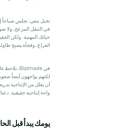
تخيل معي: تجلس صباحاً إلى
في التنقل المزعج، ولا ضو
حياتك المهنية. ولكن الحق
الفراغ، وفجأة يصبح طاولة 
في Bizzmade، نلاحظ غالباً كيف يقدر عملاؤنا في
لكنهم يواجهون أيضاً صعوبات
أن يقلل من الإنتاجية تدري
واحة إنتاجية حقيقية. دعن
يومك يبدأ قبل الح