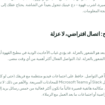
رة، اشرب قهوة – دع عينيك تتجول بعيداً عن الشاشة. يحتاج عقلك إلى 
جة المعلومات.
: اتصال افتراضي، لا عزلة
عد هو الشعور بالعزلة. قد يؤدي غياب الأحاديث الودية في مطبخ القهوة أ
الشعور بالعزلة. لذا، التواصل الفعال أكثر أهمية من أي وقت مضى.
ً في التواصل. حافظ على اجتماعات فيديو منتظمة مع فريقك (حتى لو ك
استخدم أدوات التعاون مثل Slack أو Microsoft Teams للمحادثات السريعة. و
كالمة هاتفية قصيرة غالباً ما تكون أكثر فعالية من خمس رسائل بريد إ
اضية أو اجتماعات ما بعد العمل مع الزملاء.