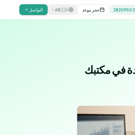
08
حجز موعد
🇸🇦
AR
التواصل
دة في مكتبك