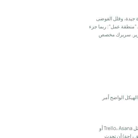
ة جيدة، وقلل الفوضى
 "منطقة عمل": ربما جزء
السرير. سريرك مخصص
الهيكل الواضح أمر
ابدأ يومك بتخطيط قصير: ما هي أهم ثلاث مهام تريد إنجازها اليوم؟ استخدم أدوات مثل Trello، Asana أو
طط لراحاتك بوعي أيضاً. يمكن لتقنية بومودورو (25 دقيقة عمل، 5 دقائق راحة) أن تحدث