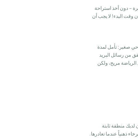
ة – دون أخذ استراحة
 وقت البدء! لا يجب أن
حي صغير: تأمل لمدة
قق من رسائل البريد
 الرياضة مريح، ولكن
 لديك منطقة ثابتة
 ذهنياً عندما تغادرها.