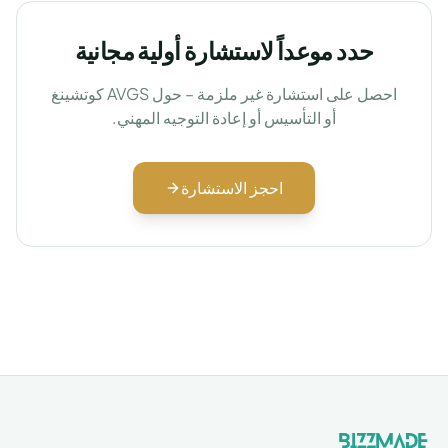
حدد موعداً لاستشارة أولية مجانية
احصل على استشارة غير ملزمة – حول AVGS كوتشينغ
أو التأسيس أو إعادة التوجيه المهني.
احجز الاستشارة