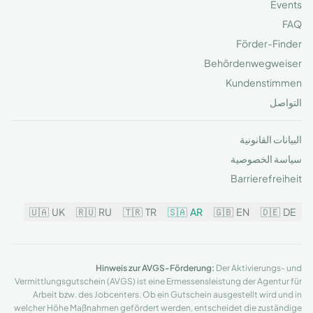
Events
FAQ
Förder-Finder
Behördenwegweiser
Kundenstimmen
التواصل
البيانات القانونية
سياسة الخصوصية
Barrierefreiheit
🇺🇦
UK
🇷🇺
RU
🇹🇷
TR
🇸🇦
AR
🇬🇧
EN
🇩🇪
DE
Hinweis zur AVGS-Förderung:
Der Aktivierungs- und
Vermittlungsgutschein (AVGS) ist eine Ermessensleistung der Agentur für
Arbeit bzw. des Jobcenters. Ob ein Gutschein ausgestellt wird und in
welcher Höhe Maßnahmen gefördert werden, entscheidet die zuständige